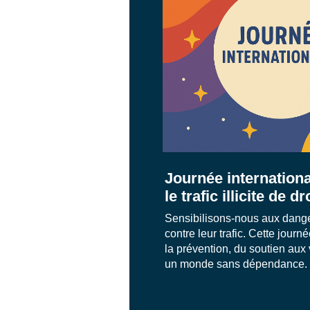
Journée internationa
le trafic illicite de 
Sensibilisons-nous aux danger
contre leur trafic. Cette journ
la prévention, du soutien aux 
un monde sans dépendance.