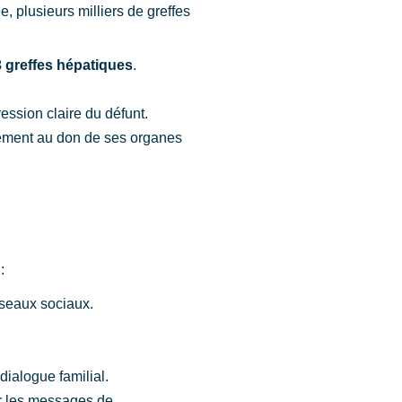
 plusieurs milliers de greffes
3 greffes hépatiques
.
ssion claire du défunt.
llement au don de ses organes
:
éseaux sociaux.
dialogue familial.
er les messages de