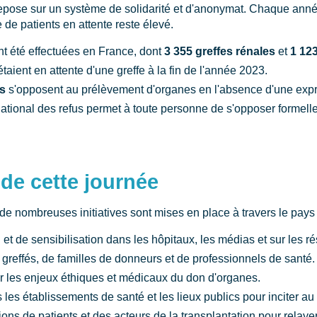
pose sur un système de solidarité et d'anonymat. Chaque année,
 de patients en attente reste élevé.
t été effectuées en France, dont
3 355 greffes rénales
et
1 12
taient en attente d'une greffe à la fin de l'année 2023.
es
s'opposent au prélèvement d'organes en l'absence d'une expre
national des refus permet à toute personne de s'opposer forme
de cette journée
 de nombreuses initiatives sont mises en place à travers le pays 
t de sensibilisation dans les hôpitaux, les médias et sur les r
reffés, de familles de donneurs et de professionnels de santé.
r les enjeux éthiques et médicaux du don d'organes.
les établissements de santé et les lieux publics pour inciter au 
ions de patients et des acteurs de la transplantation pour relay