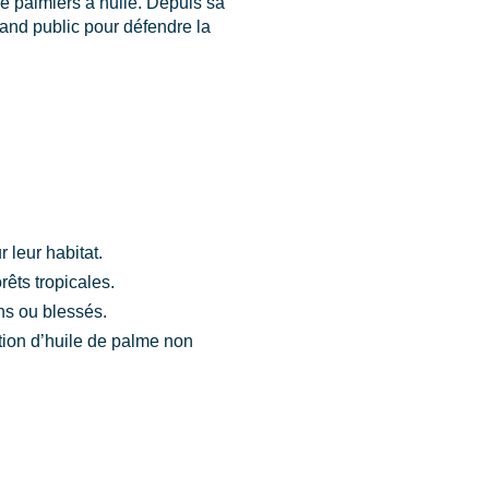
de palmiers à huile. Depuis sa
rand public pour défendre la
r leur habitat.
êts tropicales.
ns ou blessés.
ion d’huile de palme non