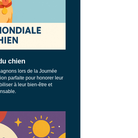
du chien
agnons lors de la Journée
ion parfaite pour honorer leur
liser à leur bien-être et
onsable.