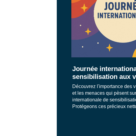
Journée internationa
sensibilisation aux 
Découvrez l'importance des v
et les menaces qui pèsent sur
internationale de sensibilisat
Protégeons ces précieux netto