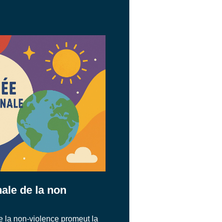
ale de la non
e la non-violence promeut la