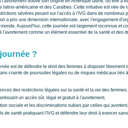
 l'avortement trouve son origine en Amérique latine, où elle a é
latino-américaine et des Caraïbes. Cette initiative est née de l
trictions sévères pesant sur l'accès à l'IVG dans de nombreux p
ion a pris une dimension internationale, avec l'engagement d'o
e monde. Aujourd'hui, cette journée est largement reconnue et c
 à l'avortement comme un élément essentiel de la santé et des dro
 journée ?
ournée est de défendre le droit des femmes à disposer librement d
ans crainte de poursuites légales ou de risques médicaux liés 
nces des restrictions légales sur la santé et la vie des femmes.
tissant un accès sûr, légal et gratuit à l'avortement.
tion sociale et les discriminations subies par celles qui avortent
s de santé pratiquant l'IVG et défendre leur droit à exercer sans