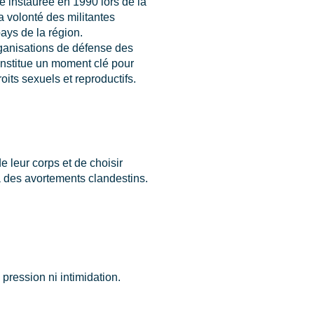
té instaurée en 1990 lors de la
a volonté des militantes
ays de la région.
rganisations de défense des
onstitue un moment clé pour
its sexuels et reproductifs.
e leur corps et de choisir
à des avortements clandestins.
.
 pression ni intimidation.