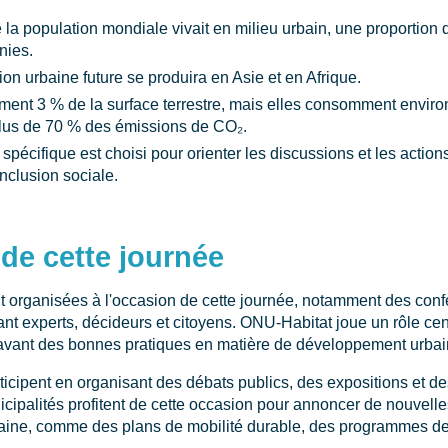
a population mondiale vivait en milieu urbain, une proportion qu
nies.
on urbaine future se produira en Asie et en Afrique.
ement 3 % de la surface terrestre, mais elles consomment envir
 plus de 70 % des émissions de CO₂.
écifique est choisi pour orienter les discussions et les action
inclusion sociale.
de cette journée
t organisées à l'occasion de cette journée, notamment des confé
ant experts, décideurs et citoyens. ONU-Habitat joue un rôle ce
avant des bonnes pratiques en matière de développement urbai
rticipent en organisant des débats publics, des expositions et
icipalités profitent de cette occasion pour annoncer de nouvelles
rbaine, comme des plans de mobilité durable, des programmes d