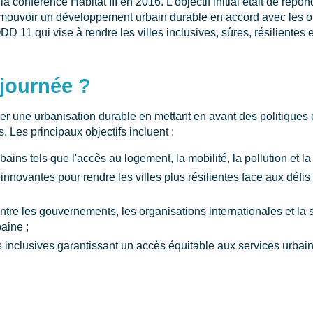
 conférence Habitat III en 2016. L'objectif initial était de répo
romouvoir un développement urbain durable en accord avec les 
 11 qui vise à rendre les villes inclusives, sûres, résilientes e
 journée ?
r une urbanisation durable en mettant en avant des politiques et
s. Les principaux objectifs incluent :
bains tels que l'accès au logement, la mobilité, la pollution et l
nnovantes pour rendre les villes plus résilientes face aux défis
ntre les gouvernements, les organisations internationales et la 
baine ;
 inclusives garantissant un accès équitable aux services urbain