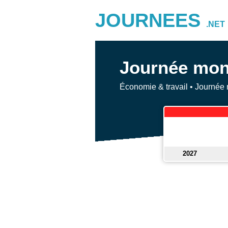
JOURNEES
.NET
Journée mond
Économie & travail
•
Journée 
2027